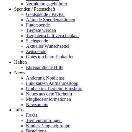
Vermittlungsgebühren
Spenden / Patenschaft
Geldspende / PayPal
Aktuelle Spendenaktionen
Futterspende
Tierpate werden
Tierpatenschaft verschenken
Sachspende
Aktueller Wunschzettel
Zeitspende
Gutes tun beim Einkaufen
Helfen
Ehrenamtliche Hilfe
News
Änderung Notdienst
Fundkatzen Aufnahmestopp
Umbau im Tierheim Elmshorn
Neues aus dem Tierheim
Mitgliederinformationen
Newsarchiv
Infos
FAQs
Tierheimführungen
Kinder- / Jugendgruppe
Basteltipps