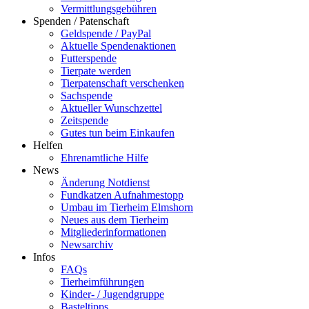
Vermittlungsgebühren
Spenden / Patenschaft
Geldspende / PayPal
Aktuelle Spendenaktionen
Futterspende
Tierpate werden
Tierpatenschaft verschenken
Sachspende
Aktueller Wunschzettel
Zeitspende
Gutes tun beim Einkaufen
Helfen
Ehrenamtliche Hilfe
News
Änderung Notdienst
Fundkatzen Aufnahmestopp
Umbau im Tierheim Elmshorn
Neues aus dem Tierheim
Mitgliederinformationen
Newsarchiv
Infos
FAQs
Tierheimführungen
Kinder- / Jugendgruppe
Basteltipps