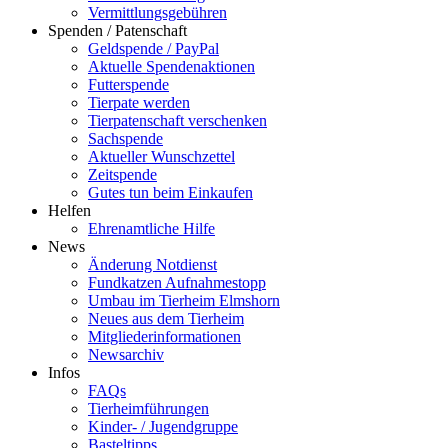
Vermittlungsgebühren
Spenden / Patenschaft
Geldspende / PayPal
Aktuelle Spendenaktionen
Futterspende
Tierpate werden
Tierpatenschaft verschenken
Sachspende
Aktueller Wunschzettel
Zeitspende
Gutes tun beim Einkaufen
Helfen
Ehrenamtliche Hilfe
News
Änderung Notdienst
Fundkatzen Aufnahmestopp
Umbau im Tierheim Elmshorn
Neues aus dem Tierheim
Mitgliederinformationen
Newsarchiv
Infos
FAQs
Tierheimführungen
Kinder- / Jugendgruppe
Basteltipps